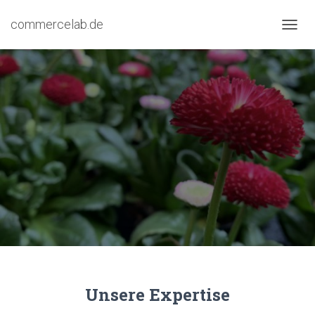
commercelab.de
N
A
V
I
G
A
T
I
O
N
U
M
S
C
H
A
L
T
E
Unsere Expertise
N