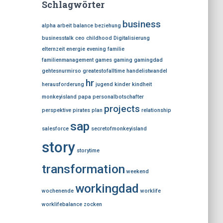
Schlagwörter
business
alpha
arbeit
balance
beziehung
businesstalk
ceo
childhood
Digitalisierung
elternzeit
energie
evening
familie
familienmanagement
games
gaming
gamingdad
gehtesnurmirso
greatestofalltime
handelistwandel
hr
herausforderung
jugend
kinder
kindheit
monkeyisland
papa
personalbotschafter
projects
perspektive
pirates
plan
relationship
sap
salesforce
secretofmonkeyisland
story
storytime
transformation
weekend
workingdad
wochenende
worklife
worklifebalance
zocken