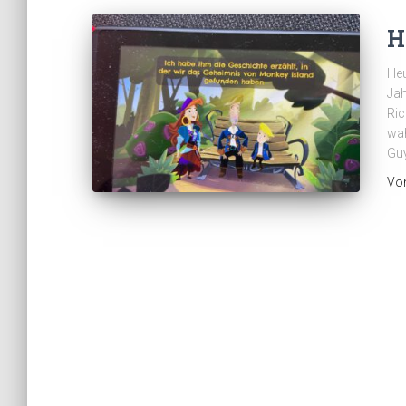
H
Heu
Jah
Ric
wah
Gu
Vo