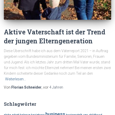
Aktive Vaterschaft ist der Trend
der jungen Elterngeneration
Diese Überschrift habe ich aus dem Väterreport 2021 – in Auftrag
gegeben vom Bundesministerium für Familie, Senioren, Frauen
und Jugend. Als ich letztes Jahr zum dritten Mal Vater wurde, stand
für mich fest: ich möchte Elternzeit nehmen! Bei meinen ersten zwei
Kindern scheiterte dieser Gedanke noch zum Teil an den
Weiterlesen…
Von
Florian Schneider
, vor
4 Jahren
Schlagwörter
business
alpha
arbeit
balance
beziehung
businesstalk
ceo
childhood