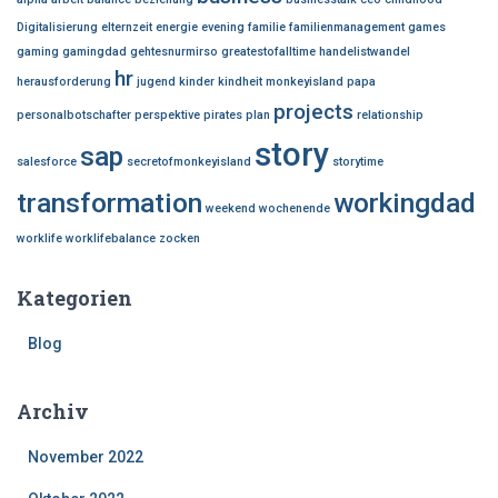
Digitalisierung
elternzeit
energie
evening
familie
familienmanagement
games
gaming
gamingdad
gehtesnurmirso
greatestofalltime
handelistwandel
hr
herausforderung
jugend
kinder
kindheit
monkeyisland
papa
projects
personalbotschafter
perspektive
pirates
plan
relationship
story
sap
salesforce
secretofmonkeyisland
storytime
transformation
workingdad
weekend
wochenende
worklife
worklifebalance
zocken
Kategorien
Blog
Archiv
November 2022